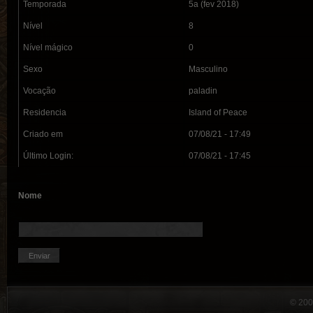
Temporada
5a (fev 2018)
Nível
8
Nível mágico
0
Sexo
Masculino
Vocação
paladin
Residencia
Island of Peace
Criado em
07/08/21 - 17:49
Último Login:
07/08/21 - 17:45
Nome
© 200