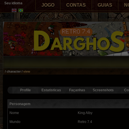
Seu idioma
JOGO
CONTAS
GUIAS
N
/ character /
view
Profile
Estatisticas
Façanhas
Screenshots
Co
Personagem
Nome
King Alby
Mundo
Retro 7.4