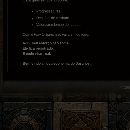
O Darghos sempre foi sobre:
Progressão real
Desafios de verdade
Valorizar o tempo do jogador
Com o
Play to Earn
, isso vai além do jogo.
Aqui, seu esforço não some.
Ele fica registrado.
E pode virar real.
Bem-vindo à nova economia do Darghos.
© 200