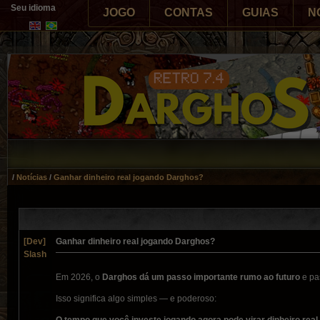
Seu idioma
JOGO
CONTAS
GUIAS
N
Di
/
Notícias
/
Ganhar dinheiro real jogando Darghos?
[Dev]
Ganhar dinheiro real jogando Darghos?
Slash
Em 2026, o
Darghos dá um passo importante rumo ao futuro
e pas
Isso significa algo simples — e poderoso: