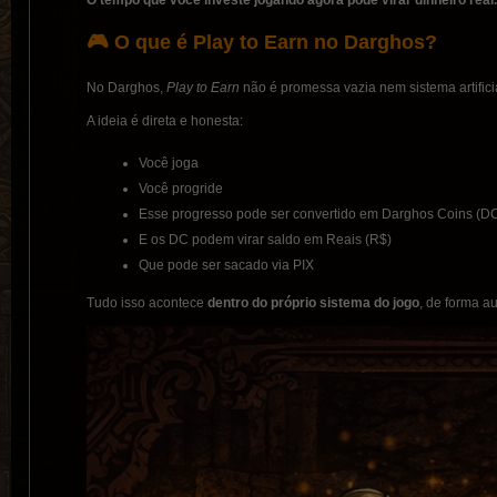
O tempo que você investe jogando agora pode virar dinheiro real.
🎮 O que é Play to Earn no Darghos?
No Darghos,
Play to Earn
não é promessa vazia nem sistema artificia
A ideia é direta e honesta:
Você joga
Você progride
Esse progresso pode ser convertido em Darghos Coins (D
E os DC podem virar saldo em Reais (R$)
Que pode ser sacado via PIX
Tudo isso acontece
dentro do próprio sistema do jogo
, de forma a