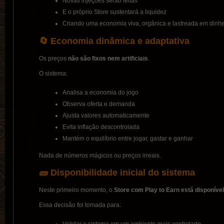
Novas injeções serão feitas
E o próprio Store sustentará a liquidez
Criando uma economia viva, orgânica e lastreada em dinhe
🔄 Economia dinâmica e adaptativa
Os preços
não são fixos nem artificiais
.
O sistema:
Analisa a economia do jogo
Observa oferta e demanda
Ajusta valores automaticamente
Evita inflação descontrolada
Mantém o equilíbrio entre jogar, gastar e ganhar
Nada de números mágicos ou preços irreais.
🧱 Disponibilidade inicial do sistema
Neste primeiro momento, o
Store com Play to Earn está disponíve
Essa decisão foi tomada para:
Validar o sistema em um ambiente mais controlado